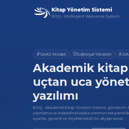
Kitap Yönetim Sistemi
BOQ - Intellegent Webverse System
SAAS Modeli
Editöryal Yönetim
OA
Akademik kitapl
uçtan uca yöne
yazılımı
BOQ - Akademik Kitap Yönetim Sistemi; gönderim, hak
yayınlama ve indeks/metadata üretimini tek panelde
uyumlu, güvenli ve ölçeklenebilir bir altyapı sunar.