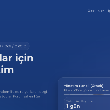
Özellikler
İ
I / DOI / ORCID
ar için
tim
Yönetim Paneli (Örnek)
Kitap bölüm gönderimi • Hakem 
emlik, editoryal karar, dizgi,
 toplar. Kurumsal kimliğe
Sistem Aktifleştirme
1 gün