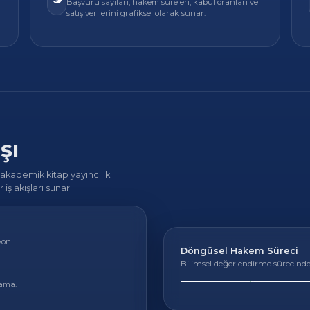
Başvuru sayıları, hakem süreleri, kabul oranları ve
satış verilerini grafiksel olarak sunar.
şı
“akademik kitap yayıncılık
iş akışları sunar.
yon.
Döngüsel Hakem Süreci
Bilimsel değerlendirme sürecin
tama.