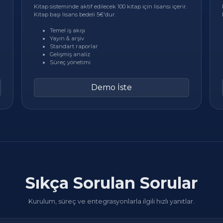
Kitap sisteminde aktif edilecek 100 kitap için lisansı içerir.
Kitap başı lisans bedeli 5€'dur.
Temel iş akışı
Yayın & arşiv
Standart raporlar
Gelişmiş analiz
Süreç yönetimi
Demo İste
Sıkça Sorulan Sorular
Kurulum, süreç ve entegrasyonlarla ilgili hızlı yanıtlar.