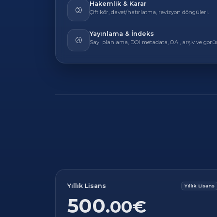
Hakemlik & Karar
Çift kör, davet/hatırlatma, revizyon döngüleri.
Yayınlama & İndeks
Sayı planlama, DOI metadata, OAI, arşiv ve görü
Yıllık Lisans
Yıllık Lisans
500
.00€