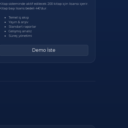
Kitap sisteminde aktif edilecek 200 kitap için lisansı içerir.
Kitap başı lisans bedeli 4€'dur.
Temel iş akışı
Yayın & arşiv
Standart raporlar
Gelişmiş analiz
Süreç yönetimi
Demo İste