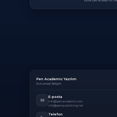
book.penacademic.ne
Pen Academic Yazılım
Kurumsal İletişim
E-posta
info@penacademic.com
info@penpublishing.net
Telefon