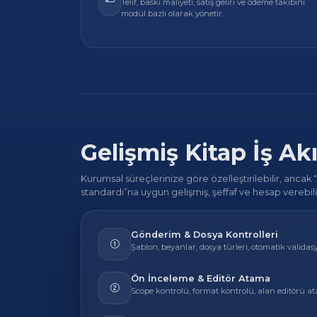
Telif, baskı maliyeti, satış geliri ve ödeme takibini
modül bazlı olarak yönetir.
Gelişmiş Kitap İş Akı
Kurumsal süreçlerinize göre özelleştirilebilir, ancak 
standardı”na uygun gelişmiş, şeffaf ve hesap verebilir 
Gönderim & Dosya Kontrolleri
Şablon, beyanlar, dosya türleri, otomatik validas
Ön İnceleme & Editör Atama
Scope kontrolü, format kontrolü, alan editörü a