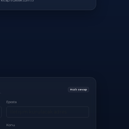
kitap.vizetek.com.tr
Hızlı cevap
.
Eposta
Konu